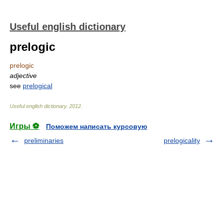
Useful english dictionary
prelogic
prelogic
adjective
see
prelogical
Useful english dictionary
.
2012
.
Игры ⚽
Поможем написать курсовую
preliminaries
prelogicality