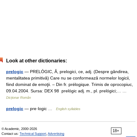
Look at other dictionaries:
prelogic
— PRELÓGIC, Ă, prelogici, ce, adj. (Despre gândirea,
mentalitatea primitivă) Care nu se conformează normelor logicii,
fiind dominat de emoţii. – Din fr. prélogique. Trimis de oprocopiuc,
09.04.2004. Sursa: DEX 98 prelógic adj. m., pl. prelógici;… …
Dicționar Român
prelogic
— pre·logic …
English syllables
© Academic, 2000-2026
18+
Contact us:
Technical Support
,
Advertising